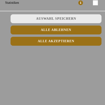
Statistiken
AUSWAHL SPEICHERN
ALLE ABLEHNEN
ALLE AKZEPTIEREN
3,50 € *
* Die Preise können nach Auswahl des Stores variieren.
© 2026
Fefee Vietnamese Kitchen Lieferdienst
Impressum
Datenschutz
Datenschutzeinstellungen
Barrierefreiheit
AGB
Lieferdienstsoftware und Webshop von
SIDES