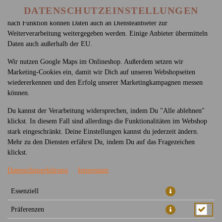
betreiben. Technisch essenzielle Cookies werden zwingend benötigt,
DATENSCHUTZEINSTELLUNGEN
damit bei Deinem Besuch unseres Webshops auch alles funktioniert. Je
nach Funktion können Daten auch an Diensteanbieter zur
Weiterverarbeitung weitergegeben werden. Einige Anbieter übermitteln
Daten auch außerhalb der EU.
Wir nutzen Google Maps im Onlineshop. Außerdem setzen wir
Marketing-Cookies ein, damit wir Dich auf unseren Webshopseiten
wiedererkennen und den Erfolg unserer Marketingkampagnen messen
können.
FANTA 1,0L
Du kannst der Verarbeitung widersprechen, indem Du "Alle ablehnen"
klickst. In diesem Fall sind allerdings die Funktionalitäten im Webshop
stark eingeschränkt. Deine Einstellungen kannst du jederzeit ändern.
Mehr zu den Diensten erfährst Du, indem Du auf das Fragezeichen
klickst.
Datenschutzerklärung
Impressum
Essenziell
Präferenzen