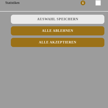
Statistiken
AUSWAHL SPEICHERN
ALLE ABLEHNEN
ALLE AKZEPTIEREN
3,90 € *
* Die Preise können nach Auswahl des Stores variieren.
© 2026
Fefee Vietnamese Kitchen Lieferdienst
Impressum
Datenschutz
Datenschutzeinstellungen
Barrierefreiheit
AGB
Lieferdienstsoftware und Webshop von
SIDES