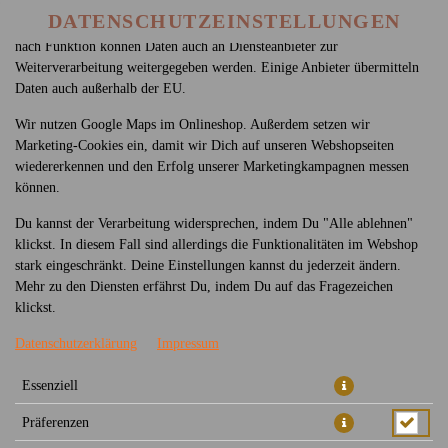
betreiben. Technisch essenzielle Cookies werden zwingend benötigt,
DATENSCHUTZEINSTELLUNGEN
damit bei Deinem Besuch unseres Webshops auch alles funktioniert. Je
nach Funktion können Daten auch an Diensteanbieter zur
Weiterverarbeitung weitergegeben werden. Einige Anbieter übermitteln
Daten auch außerhalb der EU.
Wir nutzen Google Maps im Onlineshop. Außerdem setzen wir
Marketing-Cookies ein, damit wir Dich auf unseren Webshopseiten
wiedererkennen und den Erfolg unserer Marketingkampagnen messen
können.
LITSCHI SAFT 1,0L
Du kannst der Verarbeitung widersprechen, indem Du "Alle ablehnen"
klickst. In diesem Fall sind allerdings die Funktionalitäten im Webshop
stark eingeschränkt. Deine Einstellungen kannst du jederzeit ändern.
Mehr zu den Diensten erfährst Du, indem Du auf das Fragezeichen
klickst.
Datenschutzerklärung
Impressum
Essenziell
Präferenzen