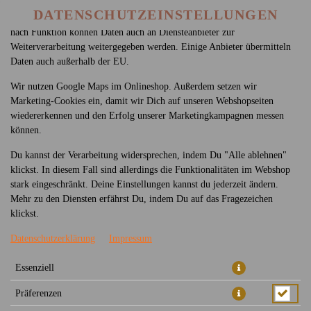
betreiben. Technisch essenzielle Cookies werden zwingend benötigt,
DATENSCHUTZEINSTELLUNGEN
damit bei Deinem Besuch unseres Webshops auch alles funktioniert. Je
nach Funktion können Daten auch an Diensteanbieter zur
Weiterverarbeitung weitergegeben werden. Einige Anbieter übermitteln
Daten auch außerhalb der EU.
Wir nutzen Google Maps im Onlineshop. Außerdem setzen wir
Marketing-Cookies ein, damit wir Dich auf unseren Webshopseiten
wiedererkennen und den Erfolg unserer Marketingkampagnen messen
können.
17 - SATE SPIESSE (3 STÜCK)
Du kannst der Verarbeitung widersprechen, indem Du "Alle ablehnen"
klickst. In diesem Fall sind allerdings die Funktionalitäten im Webshop
stark eingeschränkt. Deine Einstellungen kannst du jederzeit ändern.
Mehr zu den Diensten erfährst Du, indem Du auf das Fragezeichen
klickst.
Datenschutzerklärung
Impressum
Essenziell
Präferenzen