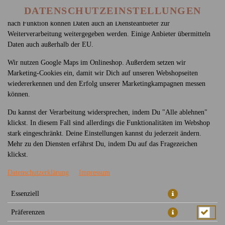
betreiben. Technisch essenzielle Cookies werden zwingend benötigt,
DATENSCHUTZEINSTELLUNGEN
damit bei Deinem Besuch unseres Webshops auch alles funktioniert. Je
nach Funktion können Daten auch an Diensteanbieter zur
Weiterverarbeitung weitergegeben werden. Einige Anbieter übermitteln
Daten auch außerhalb der EU.
Wir nutzen Google Maps im Onlineshop. Außerdem setzen wir
Marketing-Cookies ein, damit wir Dich auf unseren Webshopseiten
wiedererkennen und den Erfolg unserer Marketingkampagnen messen
können.
26 - SAKE SALAT BOWL
Du kannst der Verarbeitung widersprechen, indem Du "Alle ablehnen"
klickst. In diesem Fall sind allerdings die Funktionalitäten im Webshop
stark eingeschränkt. Deine Einstellungen kannst du jederzeit ändern.
Mehr zu den Diensten erfährst Du, indem Du auf das Fragezeichen
klickst.
Datenschutzerklärung
Impressum
Essenziell
Präferenzen