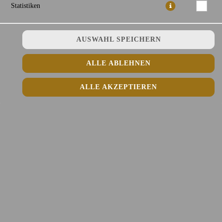
Statistiken
AUSWAHL SPEICHERN
Lachs (roh), Avocado, Edamame, Mini Tomaten, Mais mit grünem
Salat in Sesam Soße
ALLE ABLEHNEN
14,50 € *
ALLE AKZEPTIEREN
* Die Preise können nach Auswahl des Stores variieren.
© 2026
Fefee Vietnamese Kitchen Lieferdienst
Impressum
Datenschutz
Datenschutzeinstellungen
Barrierefreiheit
AGB
Lieferdienstsoftware und Webshop von
SIDES