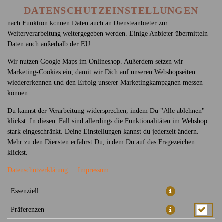
betreiben. Technisch essenzielle Cookies werden zwingend benötigt,
DATENSCHUTZEINSTELLUNGEN
damit bei Deinem Besuch unseres Webshops auch alles funktioniert. Je
nach Funktion können Daten auch an Diensteanbieter zur
Weiterverarbeitung weitergegeben werden. Einige Anbieter übermitteln
Daten auch außerhalb der EU.
Wir nutzen Google Maps im Onlineshop. Außerdem setzen wir
Marketing-Cookies ein, damit wir Dich auf unseren Webshopseiten
wiedererkennen und den Erfolg unserer Marketingkampagnen messen
können.
28 - SALAT BOWL MIT EBI
Du kannst der Verarbeitung widersprechen, indem Du "Alle ablehnen"
TEMPURA
klickst. In diesem Fall sind allerdings die Funktionalitäten im Webshop
stark eingeschränkt. Deine Einstellungen kannst du jederzeit ändern.
Mehr zu den Diensten erfährst Du, indem Du auf das Fragezeichen
klickst.
Datenschutzerklärung
Impressum
Essenziell
Präferenzen