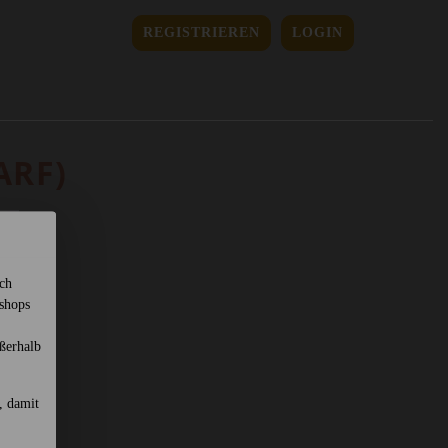
REGISTRIEREN
LOGIN
ARF)
sch
shops
ßerhalb
, damit