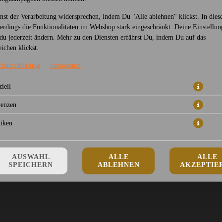
nst der Verarbeitung widersprechen, indem Du "Alle ablehnen" klickst. In dies
lerdings die Funktionalitäten im Webshop stark eingeschränkt. Deine Einstellu
du jederzeit ändern. Mehr zu den Diensten erfährst Du, indem Du auf das
ichen klickst.
Tofu mit Gemüse in rote Currysoße und Kokosmilch
chutzerklärung
Impressum
14,50 € *
iell
renzen
* Die Preise können nach Auswahl des Stores variieren.
tiken
AUSWAHL
ALLE
ALLE
SPEICHERN
ABLEHNEN
AKZEPTIE