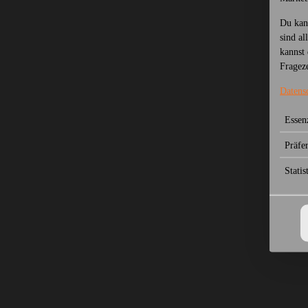
Du kan
sind al
kannst 
Frageze
Datens
Essenz
Präfe
Statis