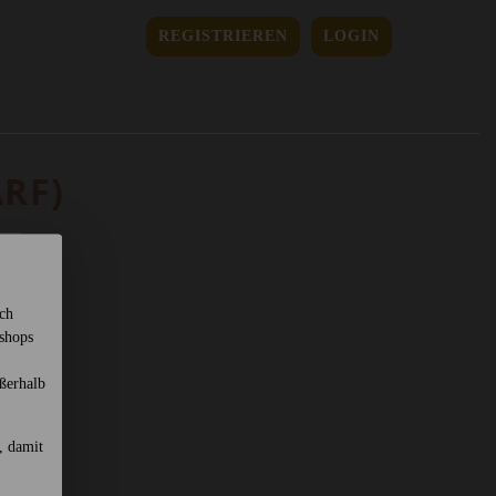
REGISTRIEREN
LOGIN
ARF)
sch
shops
ßerhalb
, damit