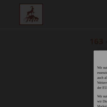
163 
Wir nu
essenz
auch al
Weiter
der EU
Wir nu
wir Di
Market