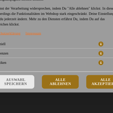
nst der Verarbeitung widersprechen, indem Du "Alle ablehnen" klickst. In dies
lerdings die Funktionalitäten im Webshop stark eingeschränkt. Deine Einstellu
du jederzeit ändern. Mehr zu den Diensten erfährst Du, indem Du auf das
ichen klickst.
Rindfleisch mit Gemüse, Zitronengras und Chili
chutzerklärung
Impressum
17,50 € *
iell
renzen
* Die Preise können nach Auswahl des Stores variieren.
tiken
AUSWAHL
ALLE
ALLE
SPEICHERN
ABLEHNEN
AKZEPTIE