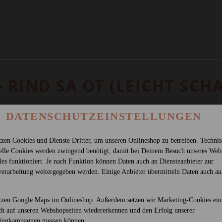
- RIND SA OT (LEICHT SCH
DATENSCHUTZEINSTELLUNGEN
tzen Cookies und Dienste Dritter, um unseren Onlineshop zu betreiben. Techni
ielle Cookies werden zwingend benötigt, damit bei Deinem Besuch unseres Web
les funktioniert. Je nach Funktion können Daten auch an Diensteanbieter zur
verarbeitung weitergegeben werden. Einige Anbieter übermitteln Daten auch au
.
tzen Google Maps im Onlineshop. Außerdem setzen wir Marketing-Cookies ein
ch auf unseren Webshopseiten wiedererkennen und den Erfolg unserer
ingkampagnen messen können.