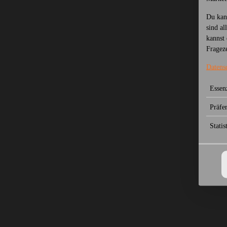
Du kan
sind al
kannst 
Frageze
Datens
Essenz
Präfe
Statis