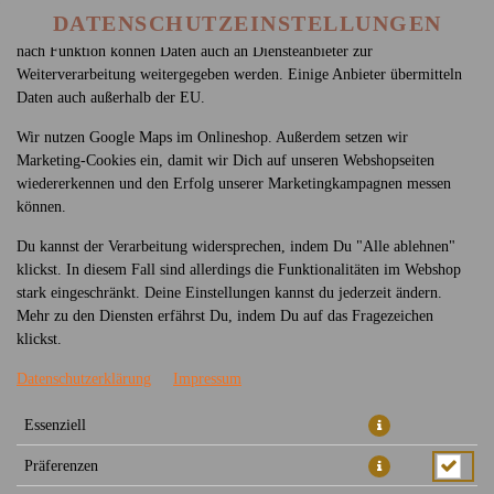
betreiben. Technisch essenzielle Cookies werden zwingend benötigt,
DATENSCHUTZEINSTELLUNGEN
damit bei Deinem Besuch unseres Webshops auch alles funktioniert. Je
nach Funktion können Daten auch an Diensteanbieter zur
Weiterverarbeitung weitergegeben werden. Einige Anbieter übermitteln
Daten auch außerhalb der EU.
Wir nutzen Google Maps im Onlineshop. Außerdem setzen wir
Marketing-Cookies ein, damit wir Dich auf unseren Webshopseiten
wiedererkennen und den Erfolg unserer Marketingkampagnen messen
können.
527 - BUN TOFU
Du kannst der Verarbeitung widersprechen, indem Du "Alle ablehnen"
klickst. In diesem Fall sind allerdings die Funktionalitäten im Webshop
stark eingeschränkt. Deine Einstellungen kannst du jederzeit ändern.
Mehr zu den Diensten erfährst Du, indem Du auf das Fragezeichen
klickst.
Datenschutzerklärung
Impressum
Essenziell
Präferenzen