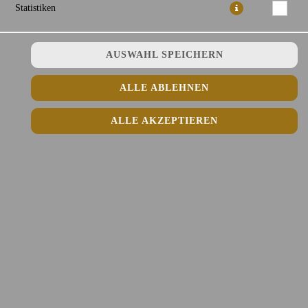
Statistiken
AUSWAHL SPEICHERN
mit Tofu, Salat, Röstzwiebeln und Erdnüssen Fisch-Limettensoße
(lauwarm)
ALLE ABLEHNEN
14,50 € *
ALLE AKZEPTIEREN
* Die Preise können nach Auswahl des Stores variieren.
© 2026
Fefee Vietnamese Kitchen Lieferdienst
Impressum
Datenschutz
Datenschutzeinstellungen
Barrierefreiheit
AGB
Lieferdienstsoftware und Webshop von
SIDES