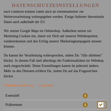
betreiben. Technisch essenzielle Cookies werden zwingend benötigt,
DATENSCHUTZEINSTELLUNGEN
damit bei Deinem Besuch unseres Webshops auch alles funktioniert. Je
nach Funktion können Daten auch an Diensteanbieter zur
Weiterverarbeitung weitergegeben werden. Einige Anbieter übermitteln
Daten auch außerhalb der EU.
Wir nutzen Google Maps im Onlineshop. Außerdem setzen wir
Marketing-Cookies ein, damit wir Dich auf unseren Webshopseiten
wiedererkennen und den Erfolg unserer Marketingkampagnen messen
können.
448 - PHO GA
Du kannst der Verarbeitung widersprechen, indem Du "Alle ablehnen"
klickst. In diesem Fall sind allerdings die Funktionalitäten im Webshop
stark eingeschränkt. Deine Einstellungen kannst du jederzeit ändern.
Mehr zu den Diensten erfährst Du, indem Du auf das Fragezeichen
klickst.
Datenschutzerklärung
Impressum
Essenziell
Präferenzen