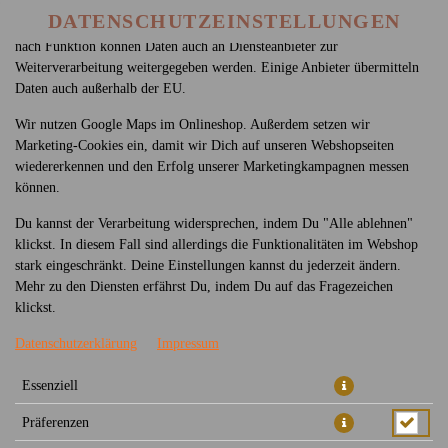
betreiben. Technisch essenzielle Cookies werden zwingend benötigt,
DATENSCHUTZEINSTELLUNGEN
damit bei Deinem Besuch unseres Webshops auch alles funktioniert. Je
nach Funktion können Daten auch an Diensteanbieter zur
Weiterverarbeitung weitergegeben werden. Einige Anbieter übermitteln
Daten auch außerhalb der EU.
Wir nutzen Google Maps im Onlineshop. Außerdem setzen wir
Marketing-Cookies ein, damit wir Dich auf unseren Webshopseiten
wiedererkennen und den Erfolg unserer Marketingkampagnen messen
können.
249 - CHICKEN EIERREIS
Du kannst der Verarbeitung widersprechen, indem Du "Alle ablehnen"
klickst. In diesem Fall sind allerdings die Funktionalitäten im Webshop
stark eingeschränkt. Deine Einstellungen kannst du jederzeit ändern.
Mehr zu den Diensten erfährst Du, indem Du auf das Fragezeichen
klickst.
Datenschutzerklärung
Impressum
Essenziell
Präferenzen