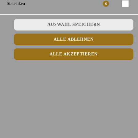
Statistiken
AUSWAHL SPEICHERN
Reis mit Eier, Chicken in Wokgemüse, Erbsen, Röstzwiebeln und
Kräuter
ALLE ABLEHNEN
14,50 € *
ALLE AKZEPTIEREN
* Die Preise können nach Auswahl des Stores variieren.
© 2026
Fefee Vietnamese Kitchen Lieferdienst
Impressum
Datenschutz
Datenschutzeinstellungen
Barrierefreiheit
AGB
Lieferdienstsoftware und Webshop von
SIDES