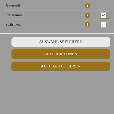
Essenziell
Präferenzen
HAUPTSPEISE
Statistiken
AUSWAHL SPEICHERN
VEGETARISCH
ALLE ABLEHNEN
ALLE AKZEPTIEREN